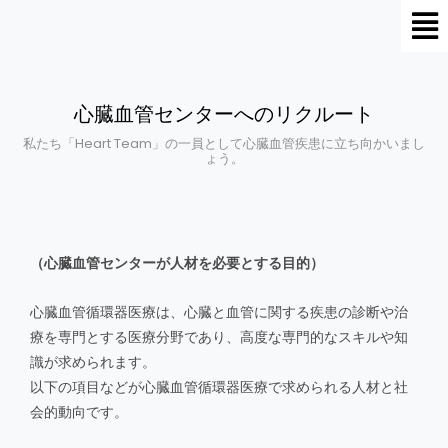
メ
内
ニ
容
ュ
を
ー
ス
心臓血管センターへのリクルート
キ
ッ
私たち「Heart Team」の一員として心臓血管疾患に立ち向かいまし
ょう。
プ
（心臓血管センターが人材を必要とする目的）
心臓血管循環器医療は、心臓と血管に関する疾患の診断や治
療を専門とする医療分野であり、高度な専門的なスキルや知
識が求められます。
以下の項目などが心臓血管循環器医療で求められる人材と社
会的動向です
。